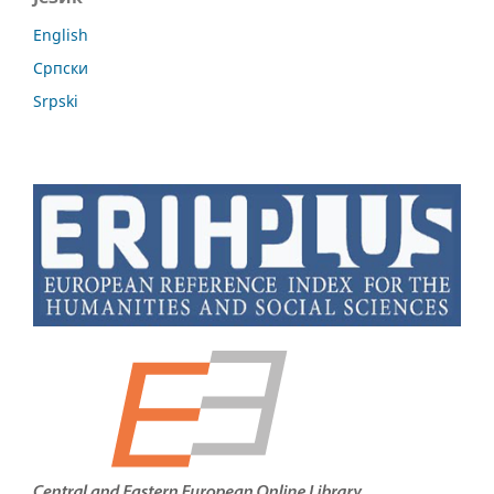
English
Cрпски
Srpski