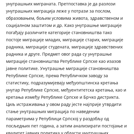
унутрашњих миграната. Претпоставка је да разлози
унутрашњих миграција леже у потрази за послом,
образовањем, бољим условима живота, здравственом и
социјалном заштитом и др. Како унутрашње миграције
погађају различите категорије становништва тако
постоје миграције младих, миграције старих, миграције
радника, миграције студената, миграције здравствених
радника и друге. Предмет овог рада су унутрашње
миграције становништва Републике Српске као изазов
јавне политике. Унутрашње миграције становништва
Републике Српске, према Републичком заводу за
статистику, подразумијевају међуопштинска кретања
унутар Републике Српске, међуентитетска кретања, као и
кретања између Републике Српске и Брчко дистрикта.
Циљ истраживања у овом раду јесте најприје утврдити
стање унутрашњих миграција по наведеним
параметрима у Републици Српској у раздобљу од
посљедњих пет година, а затим анализирати постојање и
квалитет јавних политика у области унутрашњих