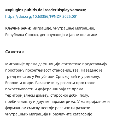
##plugins.pubIds.doi.readerDisplayName##:
https://doi.org/10.63356/FPNDP.2025.001
Кључне речи:
миграције, унутрашње миграције,
Република Српска, депопулација и јавне политике
Сажетак
Миграције према дефиницији статистике представљају
просторну покретљивост становништва. Наведено је
тренд не само у Републици Српској већ и у региону,
Европи и шире. Различити су разлози просторне
покретљивости и диференцирају се према
територијалном домету, старосној доби, полу,
пребивалишту и другим параметрима. У материјалном и
формалном смислу постоје различити разлози
унутрашњих миграција и различите категорије