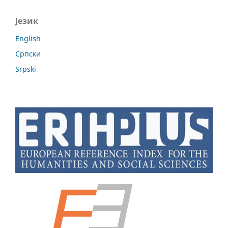
Језик
English
Cрпски
Srpski