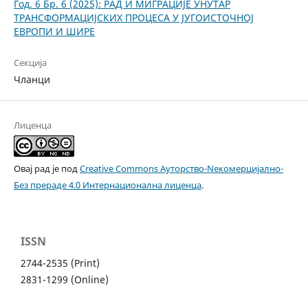
Год. 6 Бр. 6 (2025): РАД И МИГРАЦИЈЕ УНУТАР
ТРАНСФОРМАЦИЈСКИХ ПРОЦЕСА У ЈУГОИСТОЧНОЈ
ЕВРОПИ И ШИРЕ
Секција
Чланци
Лиценца
Овај рад је под
Creative Commons Aуторство-Nекомерцијално-
Без прераде 4.0 Интернационална лиценца
.
ISSN
2744-2535 (Print)
2831-1299 (Online)