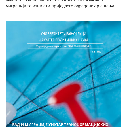
миграција те изнијети приједлоге одређених рјешења.