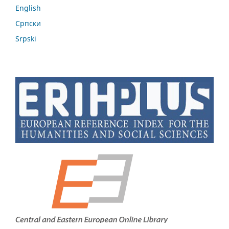
English
Cрпски
Srpski