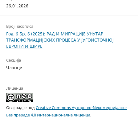
26.01.2026
Bрој часописа
Год. 6 Бр. 6 (2025): РАД И МИГРАЦИЈЕ УНУТАР
ТРАНСФОРМАЦИЈСКИХ ПРОЦЕСА У ЈУГОИСТОЧНОЈ
ЕВРОПИ И ШИРЕ
Секција
Чланци
Лиценца
Овај рад је под
Creative Commons Aуторство-Nекомерцијално-
Без прераде 4.0 Интернационална лиценца
.