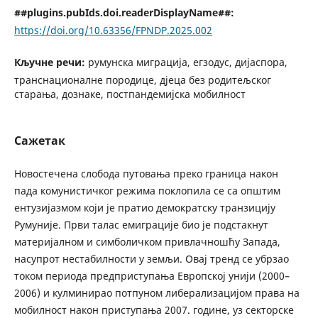
##plugins.pubIds.doi.readerDisplayName##:
https://doi.org/10.63356/FPNDP.2025.002
Кључне речи:
румунска миграција, егзодус, дијаспора,
транснационалне породице, дјеца без родитељског
старања, дознаке, постпандемијска мобилност
Сажетак
Новостечена слобода путовања преко граница након
пада комунистичког режима поклопила се са општим
ентузијазмом који је пратио демократску транзицију
Румуније. Први талас емиграције био је подстакнут
материјалном и симболичком привлачношћу Запада,
насупрот нестабилности у земљи. Овај тренд се убрзао
током периода предприступања Европској унији (2000–
2006) и кулминирао потпуном либерализацијом права на
мобилност након приступања 2007. године, уз секторске