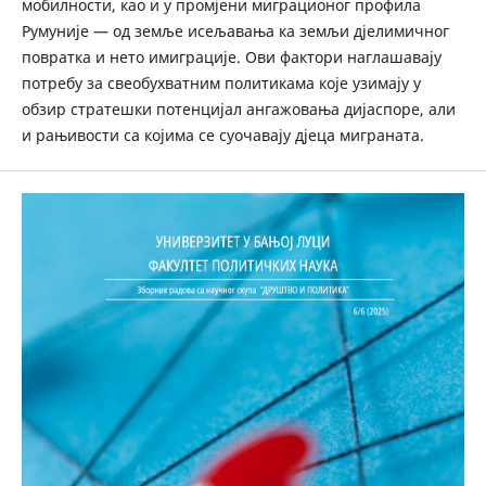
мобилности, као и у промјени миграционог профила
Румуније — од земље исељавања ка земљи дјелимичног
повратка и нето имиграције. Ови фактори наглашавају
потребу за свеобухватним политикама које узимају у
обзир стратешки потенцијал ангажовања дијаспоре, али
и рањивости са којима се суочавају дјеца миграната.