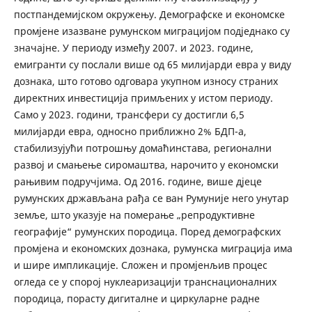
постпандемијском окружењу. Демографске и економске
промјене изазване румунском миграцијом подједнако су
значајне. У периоду између 2007. и 2023. године,
емигранти су послали више од 65 милијарди евра у виду
дознака, што готово одговара укупном износу страних
директних инвестиција примљених у истом периоду.
Само у 2023. години, трансфери су достигли 6,5
милијарди евра, односно приближно 2% БДП-а,
стабилизујући потрошњу домаћинстава, регионални
развој и смањење сиромаштва, нарочито у економски
рањивим подручјима. Од 2016. године, више дјеце
румунских држављана рађа се ван Румуније него унутар
земље, што указује на померање „репродуктивне
географије“ румунских породица. Поред демографских
промјена и економских дознака, румунска миграција има
и шире импликације. Сложен и промјенљив процес
огледа се у спорој нуклеаризацији транснационалних
породица, порасту дигиталне и циркуларне радне