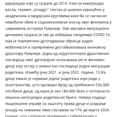
варијације које су трајале до 2014. Како је емиграција
расла, термин „егзодус“ постао је широко коришћен у
академским и медијским круговима како би се нагласио
невиђени обим и социоекономски значај овог феномена у
савременој историји Румуније. Ова масовна миграциона
динамика трајала је све до избијања пандемије COVID 19,
која је пореметила дугогодишње обрасце радне
мобилности и привремено дестабилизовала економску
дијаспору Румуније. Једна од најургентнијих друштвених
последица овог дуготрајног исељавања јесте феномен
дјеце која остају у земљи као последица радне миграције
родитеља. Између јуна 2021. и јуна 2022. године, 13,8%
дјеце имало је најмање једног родитеља који ради у
иностранству, што одговара броју од приближно 536.000
погођене дјеце, од којих је око 184.000 било у потпуности
лишено непосредне родитељске бриге. Новији подаци
Националне управе за заштиту права дјеце и усвајање
указују на смањење ових случајева за 17% до марта 2024.
године, што сугерише делимичну стабилизацију у