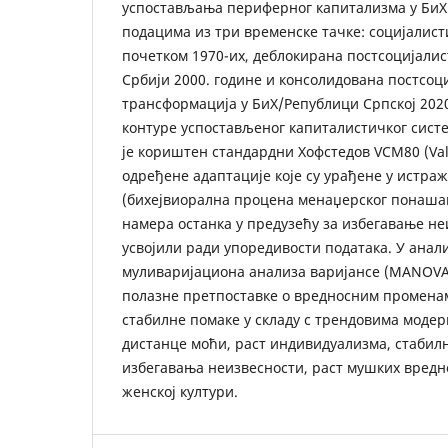
успостављања периферног капитализма у БиХ.
подацима из три временске тачке: социјалисти
почетком 1970-их, деблокирана постсоцијали
Србији 2000. године и консолидована постсоц
трансформација у БиХ/Републици Српској 2020
контуре успостављеног капиталистичког систе
је кориштен стандардни Хофстедов VCM80 (Val
одређене адаптације које су урађене у истра
(бихејвиорална процена менаџерског понаша
намера останка у предузећу за избегавање неи
усвојили ради упоредивости података. У анал
муливаријациона анализа варијансе (MANOVA)
полазне претпоставке о вредносним променама
стабилне помаке у складу с трендовима моде
дистанце моћи, раст индивидуализма, стабил
избегавања неизвесности, раст мушких вредн
женској култури.