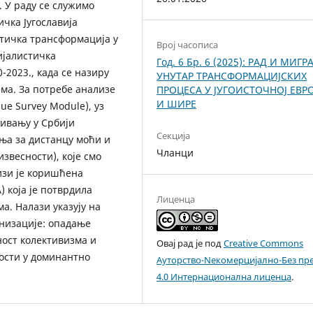
 У раду се служимо
чка Југославија
стичка трансформација у
Bрој часописа
ијалистичка
Год. 6 Бр. 6 (2025): РАД И МИГР
-2023., када се назиру
УНУТАР ТРАНСФОРМАЦИЈСКИХ
ма. За потребе анализе
ПРОЦЕСА У ЈУГОИСТОЧНОЈ ЕВР
И ШИРЕ
ue Survey Module), уз
живању у Србији
Секција
ња за дистанцу моћи и
Чланци
звесности), које смо
изи је коришћена
 која је потврдила
Лиценца
. Налази указују на
рнизације: опадање
ност колективизма и
Овај рад је под
Creative Commons
ости у доминантно
Aуторство-Nекомерцијално-Без пр
4.0 Интернационална лиценца
.