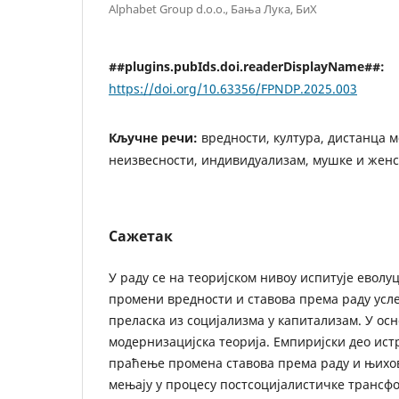
Alphabet Group d.o.o., Бања Лука, БиХ
##plugins.pubIds.doi.readerDisplayName##:
https://doi.org/10.63356/FPNDP.2025.003
Кључне речи:
вредности, култура, дистанца 
неизвесности, индивидуализам, мушке и женс
Сажетак
У раду се на теоријском нивоу испитује еволу
промени вредности и ставова према раду усл
преласка из социјализма у капитализам. У ос
модернизацијска теорија. Емпиријски део ис
праћење промена ставова према раду и њихов
мењају у процесу постсоцијалистичке трансф