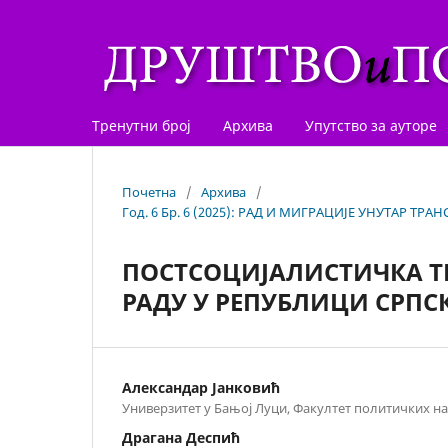
Тренутни број
Архива
Упутство за ауторе
Почетна
/
Архива
/
Год. 6 Бр. 6 (2025): РАД И МИГРАЦИЈЕ УНУТАР 
ПОСТСОЦИЈАЛИСТИЧКА Т
РАДУ У РЕПУБЛИЦИ СРПС
Александар Јанковић
Универзитет у Бањој Луци, Факултет политичких на
Драгана Деспић