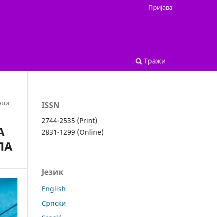
Пријава
Тражи
нци
ISSN
2744-2535 (Print)
А
2831-1299 (Online)
ЛА
Језик
English
Cрпски