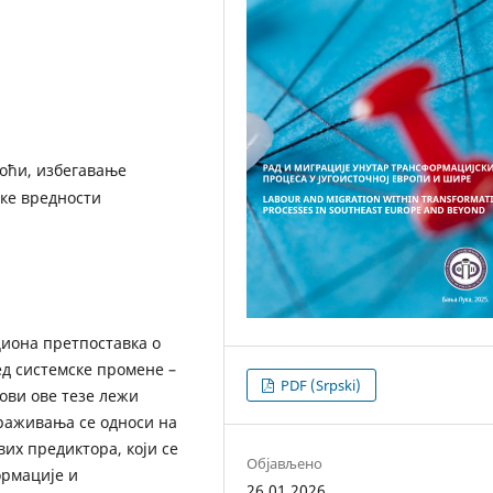
моћи, избегавање
ке вредности
циона претпоставка о
ед системске промене –
PDF (Srpski)
нови ове тезе лежи
траживања се односи на
их предиктора, који се
Објављено
ормације и
26.01.2026